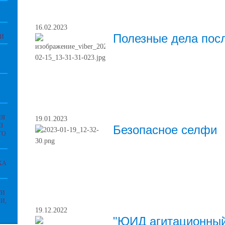
16.02.2023
Полезные дела пос
ИИ
ИЯ
19.01.2023
З
Безопасное селфи
ГО
ХА
ТИ
И,
19.12.2022
"ЮИД агитационны