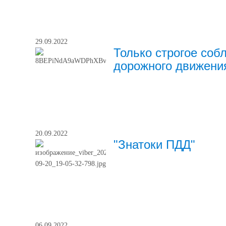
 по
48-74-55
ему
ику
ема
29.09.2022
Только строгое со
ентов
2026
дорожного движени
-17.00
2026
Михайлова
12.00
Альфира
Абильевна,
заместитель
20.09.2022
директора по
ующие
"Знатоки ПДД"
УВР,
 по
25-00-38
ему
ику
ема
ентов
сии
06.09.2022