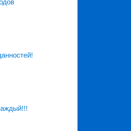
одов
данностей!
аждый!!!