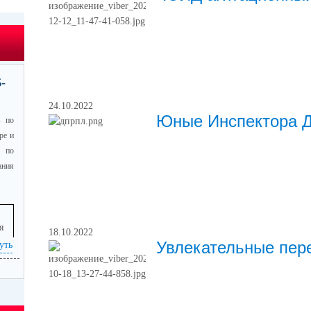
-
24.10.2022
Юные Инспектора Д
в по
ре и
 по
ния
я
18.10.2022
Увлекательные пе
уть