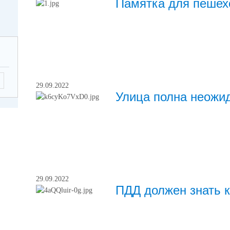
Памятка для пешех
-17.00
2026
Летягина Елена
12.00
Николаевна,
заместитель
директора по
ующие
УВР,
29.09.2022
 по
45-00-20
Улица полна неожи
ему
ику
ема
ентов
2026
-17.00
2026
29.09.2022
Хомич Наталья
ПДД должен знать к
12.00
Александровна,
заместитель
директора по
ующие
УВР,