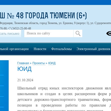
Ш № 48 ГОРОДА ТЮМЕНИ (6+)
Федерация, Тюменская область, город Тюмень, ул. Ершова, 9 (корпус 1), ул. Судоремонтна
76-88,+7 (3452) 25-00-48
сать письмо
ельной организации
Новости
Фотоальбомы
Электронный дневник
Главная
»
Проекты
»
ЮИД
ЮИД
21.10.2024
Школьный отряд юных инспекторов движения явля
школьников и создан в целях расширения форм р
детского дорожно-транспортного травматизма, фо
позиции в проведении работы по правилам дет
травматизма и безопасности дорожного движения.