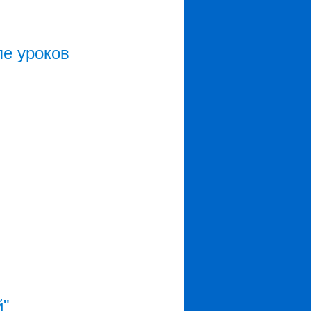
ле уроков
й"