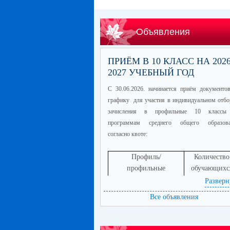
Объявления
ПРИЁМ В 10 КЛАСС НА 2026
2027 УЧЕБНЫЙ ГОД
С 30.06.2026. начинается приём документо
графику для участия в индивидуальном отбо
зачисления в профильные 10 классы
программам среднего общего образова
согласно квоте:
Профиль/
Количество
профильные
обучающихс
предметы
Разверн
информационно-
60
Все объявления
технологический
(математика
профиль/