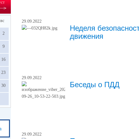
уст
вс
29.09.2022
Неделя безопаснос
2
движения
9
16
23
29.09.2022
ие в
Беседы о ПДД
30
сы:
УСТ
ФИО
должностного
лица
а и
мя
а
ема
29.09.2022
2026