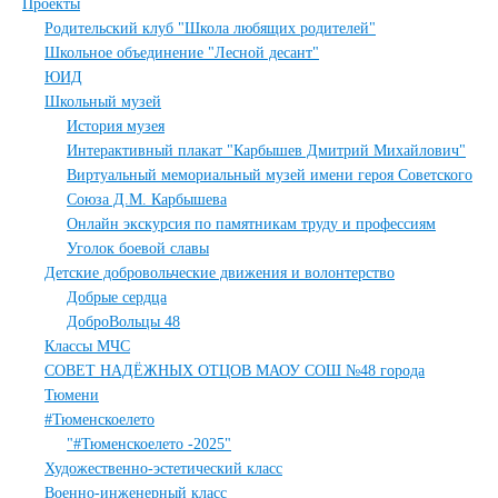
Проекты
Родительский клуб "Школа любящих родителей"
Школьное объединение "Лесной десант"
ЮИД
Школьный музей
История музея
Интерактивный плакат "Карбышев Дмитрий Михайлович"
Виртуальный мемориальный музей имени героя Советского
Союза Д.М. Карбышева
Онлайн экскурсия по памятникам труду и профессиям
Уголок боевой славы
Детские добровольческие движения и волонтерство
Добрые сердца
ДоброВольцы 48
Классы МЧС
СОВЕТ НАДЁЖНЫХ ОТЦОВ МАОУ СОШ №48 города
Тюмени
#Тюменскоелето
"#Тюменскоелето -2025"
Художественно-эстетический класс
Военно-инженерный класс