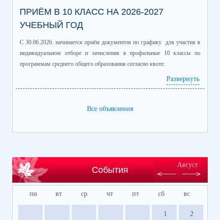
ПРИЁМ В 10 КЛАСС НА 2026-2027
УЧЕБНЫЙ ГОД
С 30.06.2026. начинается приём документов по графику для участия в
индивидуальном отборе и зачисления в профильные 10 классы по
программам среднего общего образования согласно квоте:
Развернуть
Профиль/профильные предметы
Количество
обучающихся
информационно-технологический
60
Все объявления
(математика профиль/
информатика)
естественно-научный (химия/
25
биология)
гуманитарный (история/
60
Август
События
обществознание)
гуманитарный (литература/
30
пн
вт
ср
чт
пт
сб
вс
английский язык)
универсальный
150
1
2