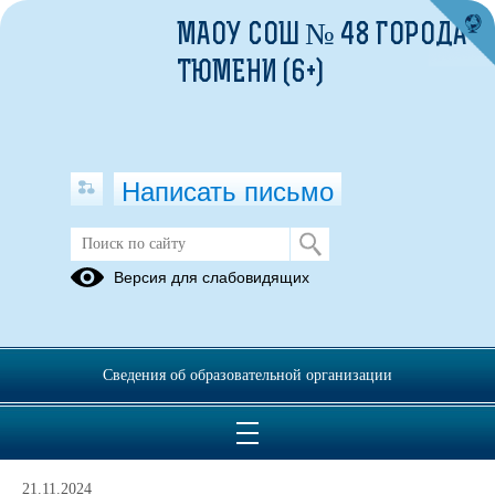
МАОУ СОШ № 48 ГОРОДА
ТЮМЕНИ (6+)
Написать письмо
Электронный дневник
Версия для слабовидящих
Вход в
"
Моя школа
"
Тюменская область
Сведения об образовательной организации
Политика оператора в отношении обработки
персональных данных в МАОУ СОШ № 48 города Тюмени.pdf
(скачать)
(посмотреть)
21.11.2024