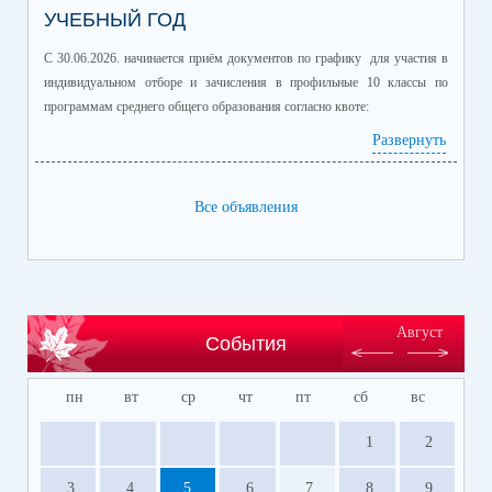
УЧЕБНЫЙ ГОД
С 30.06.2026. начинается приём документов по графику для участия в
индивидуальном отборе и зачисления в профильные 10 классы по
программам среднего общего образования согласно квоте:
Развернуть
Профиль/профильные предметы
Количество
обучающихся
информационно-технологический
60
Все объявления
(математика профиль/
информатика)
естественно-научный (химия/
25
биология)
гуманитарный (история/
60
Август
События
обществознание)
гуманитарный (литература/
30
пн
вт
ср
чт
пт
сб
вс
английский язык)
универсальный
150
1
2
Место, время и подача заявлений на участие в индивидуальном отборе в
3
4
5
6
7
8
9