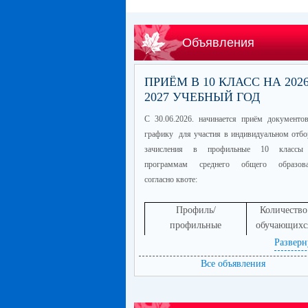
Объявления
ПРИЁМ В 10 КЛАСС НА 2026
2027 УЧЕБНЫЙ ГОД
С 30.06.2026. начинается приём документо
графику для участия в индивидуальном отбо
зачисления в профильные 10 классы
программам среднего общего образова
согласно квоте:
Профиль/
Количество
профильные
обучающихс
предметы
Разверн
информационно-
60
Все объявления
технологический
(математика
профиль/