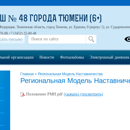
Ш № 48 ГОРОДА ТЮМЕНИ (6+)
Федерация, Тюменская область, город Тюмень, ул. Ершова, 9 (корпус 1), ул. Судоремонтна
76-88,+7 (3452) 25-00-48
сать письмо
ельной организации
Новости
Фотоальбомы
Электронный дневник
Главная
»
Региональная Модель Наставничества
Региональная Модель Наставнич
Положение РМН.pdf
(скачать)
(посмотреть)