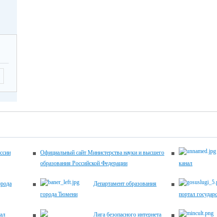
-17.00
2026
Летягина Елена
12.00
Николаевна,
заместитель
директора по
ующие
УВР,
 по
45-00-20
ему
ику
ема
ентов
2026
-17.00
ссии
Официальный сайт Министерства науки и высшего
образования Российской Федерации
канал
2026
Хомич Наталья
12.00
орода
Департамент образования
Александровна,
города Тюмени
портал государ
заместитель
директора по
ующие
ал
Лига безопасного интернета
УВР,