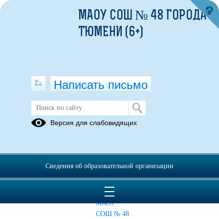
МАОУ СОШ № 48 ГОРОДА
ТЮМЕНИ (6+)
Написать письмо
УЧАЩИМСЯ
Версия для слабовидящих
Расписание
Политика
График
уроков
оператора в
занятий по
2025-2026
отношении
ликвидации
Сведения об образовательной организации
учебный год
обработки
предметных
персональных
дефицитов
данных в
МАОУ
СОШ № 48