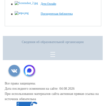
КОНФЛИКТНОЙ КОМИССИИ
Дети Онлайн
документа)
4. ПОЛОЖЕНИЕ О МЕДИЦИНСКОМ КЛАССЕ МАОУ СОШ № 48
Президентская библиотека
(скачать)
(посмотреть)
(текст документа)
ГОРОДА ТЮМЕНИ
Необходимые документы:
1. Оригинал паспорта учащегося и родителя (законного представителя)
2. Оригинал аттестата об основном общем образовании
3. Скрин(копия) изображения страницы личного кабинета с результатами
Сведения об образовательной организации
ГИА.
Все права защищены.
Дата последнего изменения на сайте: 04.08.2026
При использовании материалов сайта активная прямая ссылка на
источник обязательна