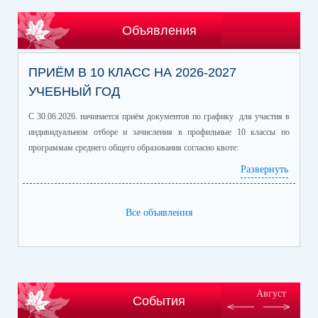
Объявления
ПРИЁМ В 10 КЛАСС НА 2026-2027
УЧЕБНЫЙ ГОД
С 30.06.2026. начинается приём документов по графику для участия в
индивидуальном отборе и зачисления в профильные 10 классы по
программам среднего общего образования согласно квоте:
Развернуть
Профиль/профильные предметы
Количество
обучающихся
информационно-технологический
60
Все объявления
(математика профиль/
информатика)
естественно-научный (химия/
25
биология)
гуманитарный (история/
60
Август
События
обществознание)