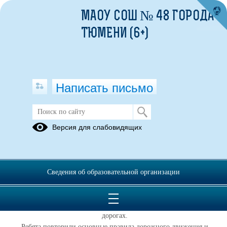
МАОУ СОШ № 48 ГОРОДА
ТЮМЕНИ (6+)
Написать письмо
Блок занятий ЮИД
Версия для слабовидящих
18.02.2025
Сегодня у нас прошел блок занятий по ЮИД!
Сведения об образовательной организации
Наши талантливые и активные юные инспектора дорожного
движения собрались, чтобы узнать больше о правилах дорожного
движения и научиться помогать в обеспечении безопасности на
дорогах.
Ребята повторили основные правила дорожного движения и