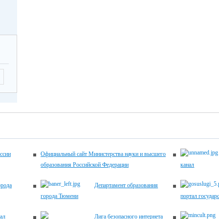
-17.00
2026
Летягина Елена
12.00
Николаевна,
заместитель
директора по
ующие
УВР,
 по
45-00-20
ему
ику
ема
ентов
2026
-17.00
ссии
Официальный сайт Министерства науки и высшего
образования Российской Федерации
канал
2026
Хомич Наталья
12.00
орода
Департамент образования
Александровна,
города Тюмени
портал государ
заместитель
директора по
ующие
ал
Лига безопасного интернета
УВР,