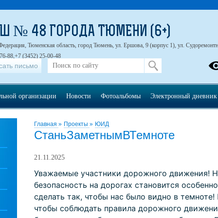
Ш № 48 ГОРОДА ТЮМЕНИ (6+)
Федерация, Тюменская область, город Тюмень, ул. Ершова, 9 (корпус 1), ул. Судоремонтна
76-88,+7 (3452) 25-00-48
сать письмо
ельной организации
Новости
Фотоальбомы
Электронный дневник
Главная
»
Проекты
»
ЮИД
СтаньЗаметнымВТемноте
21.11.2025
Уважаемые участники дорожного движения! На
безопасность на дорогах становится особенн
сделать так, чтобы нас было видно в темноте!
чтобы соблюдать правила дорожного движения