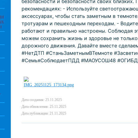
безопасности и безопасности своих близких.
рекомендациях: - Используйте светоотражаю
аксессуарах, чтобы стать заметным в темноте
ИИ
ЫХ
тротуарам и пешеходным переходам. - Водите
И
работают и правильно настроены. Соблюдая э
можем сохранить жизнь и здоровье не только 
дорожного движения. Давайте вместе сделаем
#НетДТП #СтаньЗаметнымВТемноте #Засвети
#СемьяСоблюдаетПДД #МАОУСОШ48 #ОГИБД
-
Дата создания: 25.11.2025
Дата обновления: 25.11.2025
Дата публикации: 21.11.2025