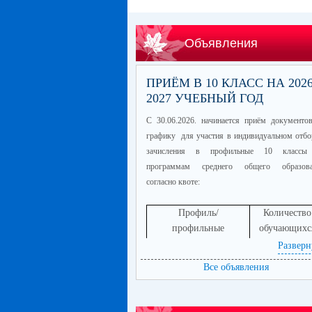
Объявления
ПРИЁМ В 10 КЛАСС НА 2026
2027 УЧЕБНЫЙ ГОД
С 30.06.2026. начинается приём документо
графику для участия в индивидуальном отбо
зачисления в профильные 10 классы
программам среднего общего образова
согласно квоте:
Профиль/
Количество
профильные
обучающихс
предметы
Разверн
информационно-
60
Все объявления
технологический
(математика
профиль/