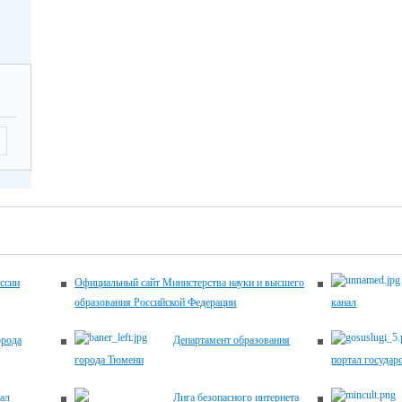
-17.00
2026
Летягина Елена
12.00
Николаевна,
заместитель
директора по
ующие
УВР,
 по
45-00-20
ему
ику
ема
ентов
2026
-17.00
ссии
Официальный сайт Министерства науки и высшего
образования Российской Федерации
канал
2026
Хомич Наталья
12.00
орода
Департамент образования
Александровна,
города Тюмени
портал государ
заместитель
директора по
ующие
ал
Лига безопасного интернета
УВР,