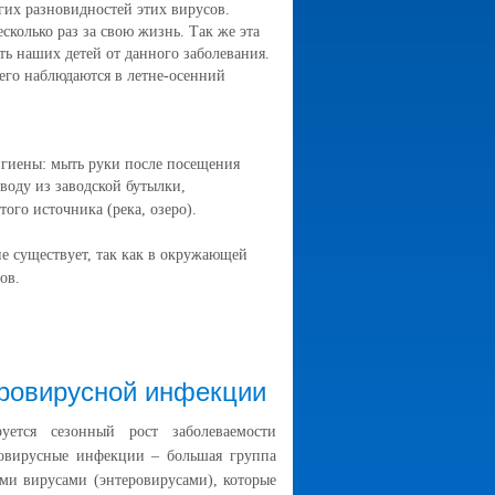
гих разновидностей этих вирусов.
колько раз за свою жизнь. Так же эта
ть наших детей от данного заболевания.
его наблюдаются в летне-осенний
гиены: мыть руки после посещения
 воду из заводской бутылки,
ого источника (река, озеро).
 существует, так как в окружающей
ов.
ровирусной инфекции
уется сезонный рост заболеваемости
овирусные инфекции – большая группа
и вирусами (энтеровирусами), которые