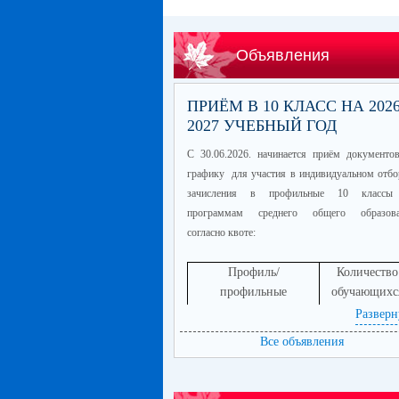
Объявления
ПРИЁМ В 10 КЛАСС НА 2026
2027 УЧЕБНЫЙ ГОД
С 30.06.2026. начинается приём документо
графику для участия в индивидуальном отбо
зачисления в профильные 10 классы
программам среднего общего образова
согласно квоте:
Профиль/
Количество
профильные
обучающихс
предметы
Разверн
информационно-
60
Все объявления
технологический
(математика
профиль/