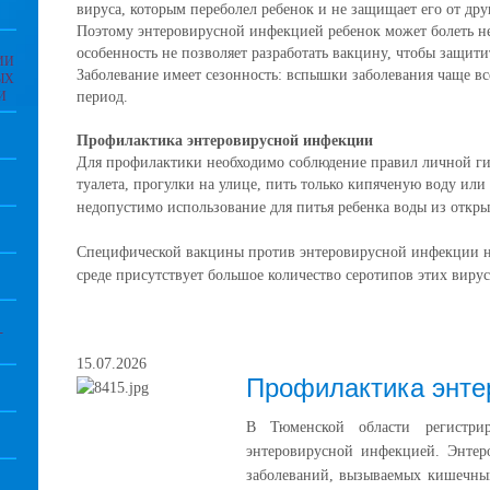
вируса, которым переболел ребенок и не защищает его от дру
Поэтому энтеровирусной инфекцией ребенок может болеть нес
особенность не позволяет разработать вакцину, чтобы защити
ИИ
Заболевание имеет сезонность: вспышки заболевания чаще вс
ЫХ
И
период.
Профилактика энтеровирусной инфекции
Для профилактики необходимо соблюдение правил личной ги
туалета, прогулки на улице, пить только кипяченую воду или
недопустимо использование для питья ребенка воды из открыт
Специфической вакцины против энтеровирусной инфекции не
среде присутствует большое количество серотипов этих вирус
-
15.07.2026
Профилактика энте
В Тюменской области регистрир
энтеровирусной инфекцией. Энтер
заболеваний, вызываемых кишечным