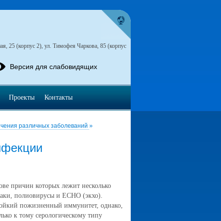
я, 25 (корпус 2), ул. Тимофея Чаркова, 85 (корпус
Версия для слабовидящих
Проекты
Контакты
ечения различных заболеваний
»
нфекции
нове причин которых лежит несколько
аки, полиовирусы и ЕСНО (экхо).
тойкий пожизненный иммунитет, однако,
лько к тому серологическому типу