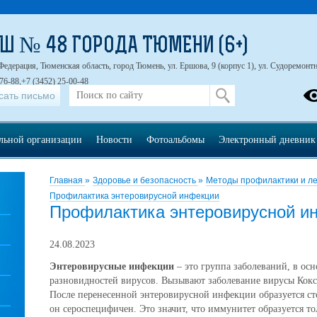
Ш № 48 ГОРОДА ТЮМЕНИ (6+)
Федерация, Тюменская область, город Тюмень, ул. Ершова, 9 (корпус 1), ул. Судоремонтна
76-88,+7 (3452) 25-00-48
сать письмо
ельной организации
Новости
Фотоальбомы
Электронный дневник
Главная
»
Здоровье и безопасность
»
Методы профилактики и л
Профилактика энтеровирусной инфекции
Профилактика энтеровирусной и
24.08.2023
Энтеровирусные инфекции
– это группа заболеваний, в ос
разновидностей вирусов. Вызывают заболевание вирусы Кокс
После перенесенной энтеровирусной инфекции образуется с
он сероспецифичен. Это значит, что иммунитет образуется то