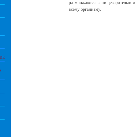
размножаются в пищеварительном т
всему организму.
И
ИЕ
А