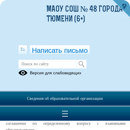
МАОУ СОШ № 48 ГОРОДА
ТЮМЕНИ (6+)
Написать письмо
Конвенция ООН о правах ребенка
Версия для слабовидящих
01.03.2022
20 ноября 1989 г. Генеральная Ассамблея ООН (Ассамблея &mdash
Сведения об образовательной организации
это общее собрание представителей государств, входящих в ООН)
приняла очень важный документ &mdash Конвенцию о правах
ребенка. Конвенция &mdash это международный договор,
соглашение по определенному вопросу с взаимными
обязательствами.