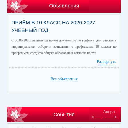
Объявления
ПРИЁМ В 10 КЛАСС НА 2026-2027
УЧЕБНЫЙ ГОД
С 30.06.2026. начинается приём документов по графику для участия в
индивидуальном отборе и зачисления в профильные 10 классы по
программам среднего общего образования согласно квоте:
Развернуть
Профиль/профильные предметы
Количество
обучающихся
информационно-технологический
60
Все объявления
(математика профиль/
информатика)
естественно-научный (химия/
25
биология)
гуманитарный (история/
60
Август
События
обществознание)
гуманитарный (литература/
30