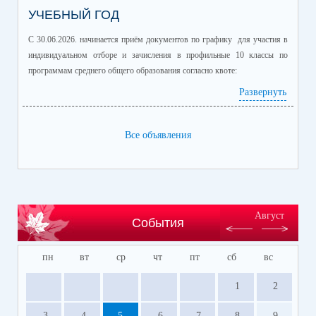
УЧЕБНЫЙ ГОД
С 30.06.2026. начинается приём документов по графику для участия в
индивидуальном отборе и зачисления в профильные 10 классы по
программам среднего общего образования согласно квоте:
Развернуть
Профиль/профильные предметы
Количество
обучающихся
информационно-технологический
60
Все объявления
(математика профиль/
информатика)
естественно-научный (химия/
25
биология)
гуманитарный (история/
60
Август
События
обществознание)
гуманитарный (литература/
30
пн
вт
ср
чт
пт
сб
вс
английский язык)
универсальный
150
1
2
Место, время и подача заявлений на участие в индивидуальном отборе в
3
4
5
6
7
8
9