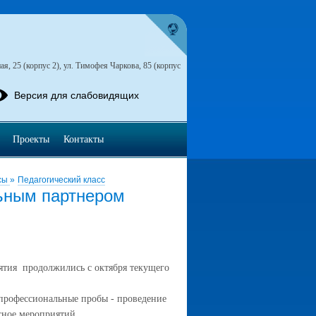
я, 25 (корпус 2), ул. Тимофея Чаркова, 85 (корпус
Версия для слабовидящих
Проекты
Контакты
сы
»
Педагогический класс
льным партнером
ятия продолжились с октября текущего
 профессиональные пробы - проведение
ссное мероприятий