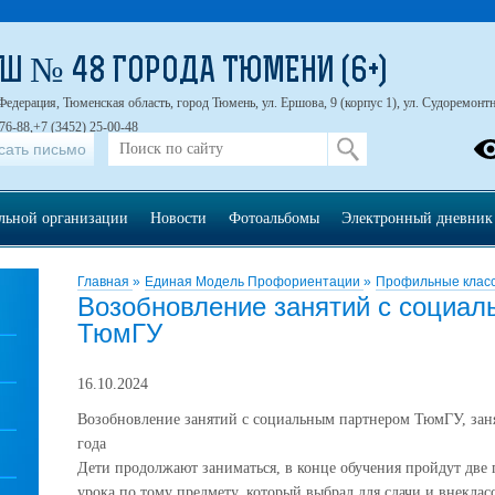
Ш № 48 ГОРОДА ТЮМЕНИ (6+)
Федерация, Тюменская область, город Тюмень, ул. Ершова, 9 (корпус 1), ул. Судоремонтна
76-88,+7 (3452) 25-00-48
сать письмо
ельной организации
Новости
Фотоальбомы
Электронный дневник
Главная
»
Единая Модель Профориентации
»
Профильные клас
Возобновление занятий с социа
ТюмГУ
16.10.2024
Возобновление занятий с социальным партнером ТюмГУ, зан
года
Дети продолжают заниматься, в конце обучения пройдут две
урока по тому предмету, который выбрал для сдачи и внекла