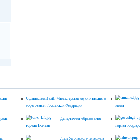
-17.00
2026
Летягина Елена
12.00
Николаевна,
заместитель
директора по
ующие
УВР,
 по
45-00-20
ему
ику
ема
ентов
2026
-17.00
ссии
Официальный сайт Министерства науки и высшего
образования Российской Федерации
канал
2026
Хомич Наталья
12.00
орода
Департамент образования
Александровна,
города Тюмени
портал государ
заместитель
директора по
ующие
ал
Лига безопасного интернета
УВР,