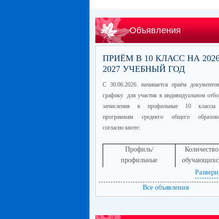
Объявления
ПРИЁМ В 10 КЛАСС НА 2026
2027 УЧЕБНЫЙ ГОД
С 30.06.2026. начинается приём документо
графику для участия в индивидуальном отбо
зачисления в профильные 10 классы
программам среднего общего образова
согласно квоте:
Профиль/
Количество
профильные
обучающихс
предметы
Разверн
информационно-
60
Все объявления
технологический
(математика
профиль/