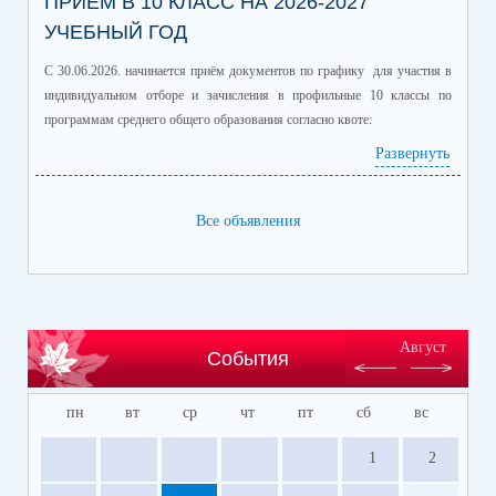
ПРИЁМ В 10 КЛАСС НА 2026-2027
УЧЕБНЫЙ ГОД
С 30.06.2026. начинается приём документов по графику для участия в
индивидуальном отборе и зачисления в профильные 10 классы по
программам среднего общего образования согласно квоте:
Развернуть
Профиль/профильные предметы
Количество
обучающихся
информационно-технологический
60
Все объявления
(математика профиль/
информатика)
естественно-научный (химия/
25
биология)
гуманитарный (история/
60
Август
События
обществознание)
гуманитарный (литература/
30
пн
вт
ср
чт
пт
сб
вс
английский язык)
универсальный
150
1
2
Место, время и подача заявлений на участие в индивидуальном отборе в