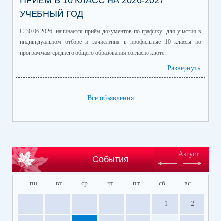
ПРИЁМ В 10 КЛАСС НА 2026-2027
УЧЕБНЫЙ ГОД
С 30.06.2026. начинается приём документов по графику для участия в
индивидуальном отборе и зачисления в профильные 10 классы по
программам среднего общего образования согласно квоте:
Развернуть
Профиль/профильные предметы
Количество
обучающихся
информационно-технологический
60
Все объявления
(математика профиль/
информатика)
естественно-научный (химия/
25
биология)
гуманитарный (история/
60
Август
События
обществознание)
гуманитарный (литература/
30
пн
вт
ср
чт
пт
сб
вс
английский язык)
универсальный
150
1
2
Место, время и подача заявлений на участие в индивидуальном отборе в