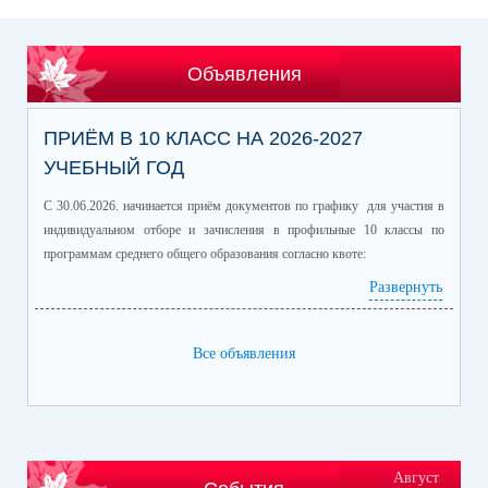
Объявления
ПРИЁМ В 10 КЛАСС НА 2026-2027
УЧЕБНЫЙ ГОД
С 30.06.2026. начинается приём документов по графику для участия в
индивидуальном отборе и зачисления в профильные 10 классы по
программам среднего общего образования согласно квоте:
Развернуть
Профиль/профильные предметы
Количество
обучающихся
информационно-технологический
60
Все объявления
(математика профиль/
информатика)
естественно-научный (химия/
25
биология)
гуманитарный (история/
60
Август