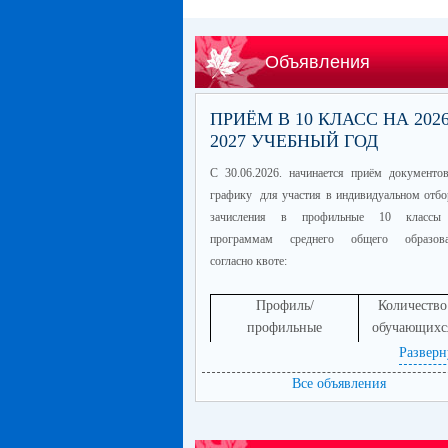
Объявления
ПРИЁМ В 10 КЛАСС НА 2026
2027 УЧЕБНЫЙ ГОД
С 30.06.2026. начинается приём документо
графику для участия в индивидуальном отбо
зачисления в профильные 10 классы
программам среднего общего образова
согласно квоте:
Профиль/
Количество
профильные
обучающихс
предметы
Разверн
информационно-
60
Все объявления
технологический
(математика
профиль/