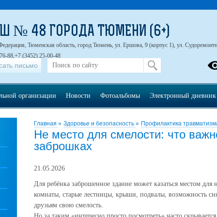
Ш № 48 ГОРОДА ТЮМЕНИ (6+)
Федерация, Тюменская область, город Тюмень, ул. Ершова, 9 (корпус 1), ул. Судоремонтна
76-88,+7 (3452) 25-00-48
сать письмо
ельной организации
Новости
Фотоальбомы
Электронный дневник
Главная
»
Здоровье и безопасность
»
Профилактика травматизм
Не место для смелости: что важн
заброшках
21.05.2026
Для ребёнка заброшенное здание может казаться местом для
комнаты, старые лестницы, крыши, подвалы, возможность сня
друзьям свою смелость.
Но за таким «интересно просто посмотреть» часто скрывается