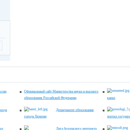
-17.00
2026
Летягина Елена
12.00
Николаевна,
заместитель
директора по
ующие
УВР,
 по
45-00-20
ему
ику
ема
ентов
2026
-17.00
ссии
Официальный сайт Министерства науки и высшего
образования Российской Федерации
канал
2026
Хомич Наталья
12.00
орода
Департамент образования
Александровна,
города Тюмени
портал государ
заместитель
директора по
ующие
ал
Лига безопасного интернета
УВР,