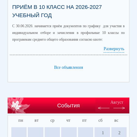
ПРИЁМ В 10 КЛАСС НА 2026-2027
УЧЕБНЫЙ ГОД
С 30.06.2026. начинается приём документов по графику для участия в
индивидуальном отборе и зачисления в профильные 10 классы по
программам среднего общего образования согласно квоте:
Развернуть
Профиль/профильные предметы
Количество
обучающихся
информационно-технологический
60
Все объявления
(математика профиль/
информатика)
естественно-научный (химия/
25
биология)
гуманитарный (история/
60
Август
События
обществознание)
гуманитарный (литература/
30
пн
вт
ср
чт
пт
сб
вс
английский язык)
универсальный
150
1
2