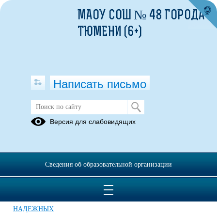
МАОУ СОШ № 48 ГОРОДА
ТЮМЕНИ (6+)
Написать письмо
СОВЕТ НАДЁЖНЫХ ОТЦОВ МАОУ
Версия для слабовидящих
СОШ №48 города Тюмени
29.03.2022
Сведения об образовательной организации