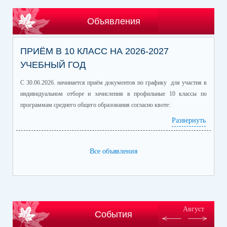
Объявления
ПРИЁМ В 10 КЛАСС НА 2026-2027
УЧЕБНЫЙ ГОД
С 30.06.2026. начинается приём документов по графику для участия в
индивидуальном отборе и зачисления в профильные 10 классы по
программам среднего общего образования согласно квоте:
Развернуть
Профиль/профильные предметы
Количество
обучающихся
информационно-технологический
60
Все объявления
(математика профиль/
информатика)
естественно-научный (химия/
25
биология)
гуманитарный (история/
60
Август
События
обществознание)