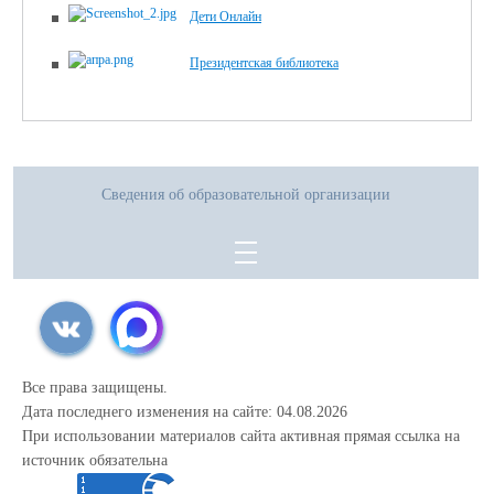
Дети Онлайн
документа)
4. ПОЛОЖЕНИЕ О МЕДИЦИНСКОМ КЛАССЕ МАОУ СОШ № 48
Президентская библиотека
(скачать)
(посмотреть)
(текст документа)
ГОРОДА ТЮМЕНИ
Необходимые документы:
1. Оригинал паспорта учащегося и родителя (законного представителя)
2. Оригинал аттестата об основном общем образовании
3. Скрин(копия) изображения страницы личного кабинета с результатами
Сведения об образовательной организации
ГИА.
Все права защищены.
Дата последнего изменения на сайте: 04.08.2026
При использовании материалов сайта активная прямая ссылка на
источник обязательна