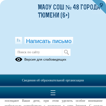
МАОУ СОШ № 48 ГОРОДА
ТЮМЕНИ (6+)
Написать письмо
Родителям
Версия для слабовидящих
29.09.2021
Раннее выявление несовершеннолетних, подверженных
негативному влиянию сети «Интернет».pdf
(скачать)
(посмотреть)
Сведения об образовательной организации
Уважаемые родители!
Убедительная просьба обратить внимание на сайты, которые
посещают Ваши дети, при этом уделить особое внимание
мобильным устройствам с доступом к сети Internet. С целью