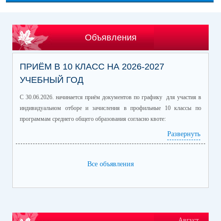
Объявления
ПРИЁМ В 10 КЛАСС НА 2026-2027
УЧЕБНЫЙ ГОД
С 30.06.2026. начинается приём документов по графику для участия в
индивидуальном отборе и зачисления в профильные 10 классы по
программам среднего общего образования согласно квоте:
Развернуть
Профиль/профильные предметы
Количество
обучающихся
информационно-технологический
60
Все объявления
(математика профиль/
информатика)
естественно-научный (химия/
25
биология)
гуманитарный (история/
60
Август