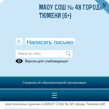
МАОУ СОШ № 48 ГОРОДА
ТЮМЕНИ (6+)
Написать письмо
Политика оператора в отношении
Версия для слабовидящих
обработки персональных данных в
МАОУ СОШ № 48 города Тюмени
26.09.2023
Сведения об образовательной организации
Политика оператора в отношении обработки
персональных данных в МАОУ СОШ № 48 города Тюмени.pdf