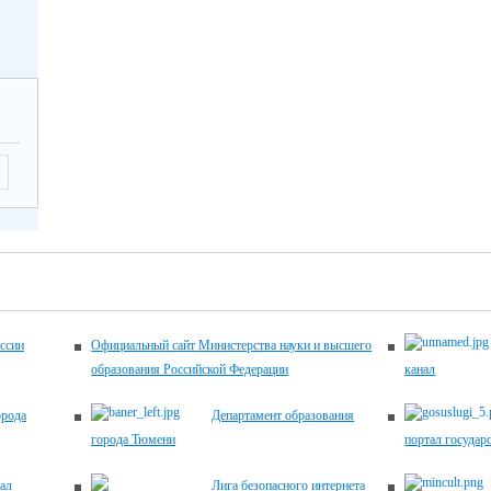
-17.00
2026
Летягина Елена
12.00
Николаевна,
заместитель
директора по
ующие
УВР,
 по
45-00-20
ему
ику
ема
ентов
2026
-17.00
ссии
Официальный сайт Министерства науки и высшего
образования Российской Федерации
канал
2026
Хомич Наталья
12.00
орода
Департамент образования
Александровна,
города Тюмени
портал государ
заместитель
директора по
ующие
ал
Лига безопасного интернета
УВР,