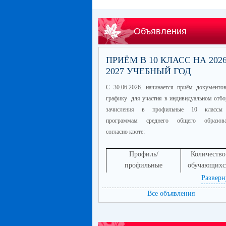
Объявления
ПРИЁМ В 10 КЛАСС НА 2026
2027 УЧЕБНЫЙ ГОД
С 30.06.2026. начинается приём документо
графику для участия в индивидуальном отбо
зачисления в профильные 10 классы
программам среднего общего образова
согласно квоте:
Профиль/
Количество
профильные
обучающихс
предметы
Разверн
информационно-
60
Все объявления
технологический
(математика
профиль/