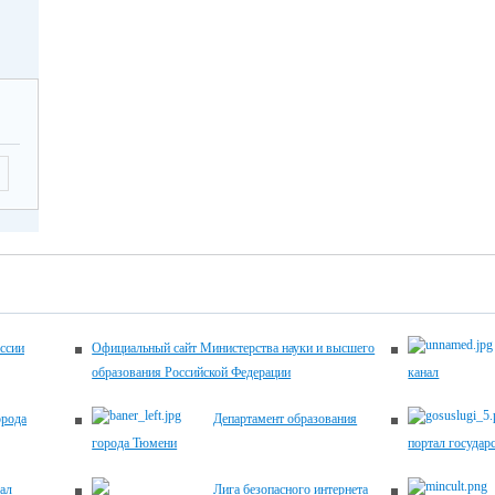
-17.00
2026
Летягина Елена
12.00
Николаевна,
заместитель
директора по
ующие
УВР,
 по
45-00-20
ему
ику
ема
ентов
2026
-17.00
ссии
Официальный сайт Министерства науки и высшего
образования Российской Федерации
канал
2026
Хомич Наталья
12.00
орода
Департамент образования
Александровна,
города Тюмени
портал государ
заместитель
директора по
ующие
ал
Лига безопасного интернета
УВР,