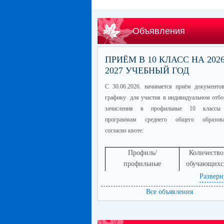
Объявления
ПРИЁМ В 10 КЛАСС НА 2026
2027 УЧЕБНЫЙ ГОД
С 30.06.2026. начинается приём документо
графику для участия в индивидуальном отбо
зачисления в профильные 10 классы
программам среднего общего образова
согласно квоте:
Профиль/
Количество
профильные
обучающихс
предметы
Разверн
информационно-
60
Все объявления
технологический
(математика
профиль/