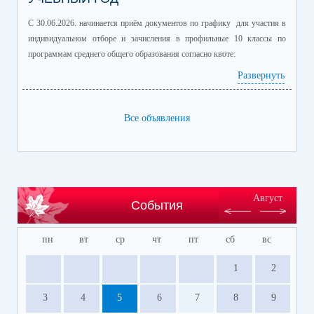
С 30.06.2026. начинается приём документов по графику для участия в
индивидуальном отборе и зачисления в профильные 10 классы по
программам среднего общего образования согласно квоте:
Развернуть
Профиль/профильные предметы
Количество
обучающихся
информационно-технологический
60
Все объявления
(математика профиль/
информатика)
естественно-научный (химия/
25
биология)
гуманитарный (история/
60
Август
События
обществознание)
гуманитарный (литература/
30
пн
вт
ср
чт
пт
сб
вс
английский язык)
универсальный
150
1
2
Место, время и подача заявлений на участие в индивидуальном отборе в
3
4
5
6
7
8
9
профильные 10 классы: