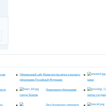
-17.00
2026
Летягина Елена
12.00
Николаевна,
заместитель
директора по
ующие
УВР,
 по
45-00-20
ему
ику
ема
ентов
2026
-17.00
ссии
Официальный сайт Министерства науки и высшего
образования Российской Федерации
канал
2026
Хомич Наталья
12.00
орода
Департамент образования
Александровна,
города Тюмени
портал государ
заместитель
директора по
ующие
ал
Лига безопасного интернета
УВР,