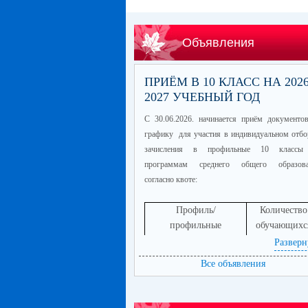
Объявления
ПРИЁМ В 10 КЛАСС НА 2026
2027 УЧЕБНЫЙ ГОД
С 30.06.2026. начинается приём документо
графику для участия в индивидуальном отбо
зачисления в профильные 10 классы
программам среднего общего образова
согласно квоте:
Профиль/
Количество
профильные
обучающихс
предметы
Разверн
информационно-
60
Все объявления
технологический
(математика
профиль/