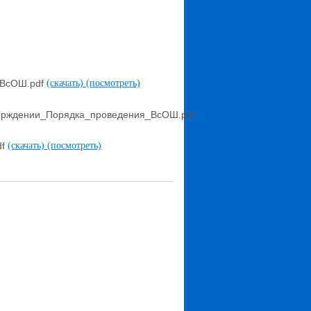
_ВсОШ.pdf
(скачать)
(посмотреть)
ерждении_Порядка_проведения_ВсОШ.pdf
df
(скачать)
(посмотреть)