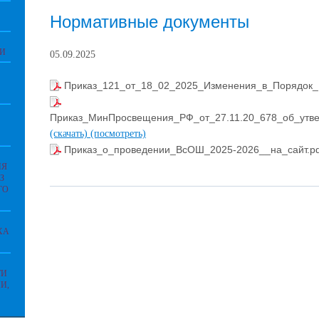
Нормативные документы
ИИ
05.09.2025
Приказ_121_от_18_02_2025_Изменения_в_Порядок
Приказ_МинПросвещения_РФ_от_27.11.20_678_об_утв
(скачать)
(посмотреть)
Приказ_о_проведении_ВсОШ_2025-2026__на_сайт.p
ИЯ
З
ГО
ХА
ТИ
И,